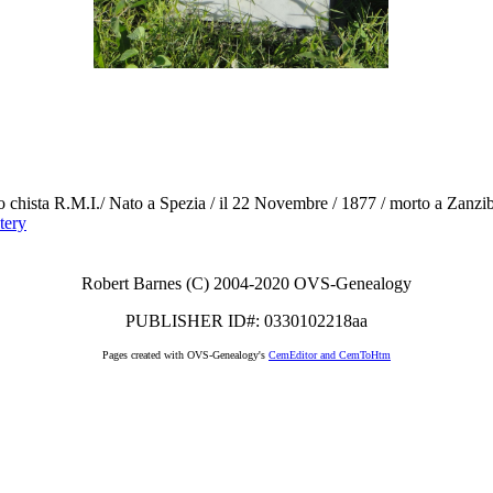
uo chista R.M.I./ Nato a Spezia / il 22 Novembre / 1877 / morto a Zanzi
tery
Robert Barnes (C) 2004-2020 OVS-Genealogy
PUBLISHER ID#: 0330102218aa
Pages created with OVS-Genealogy's
CemEditor and CemToHtm