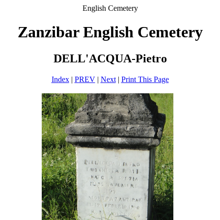
English Cemetery
Zanzibar English Cemetery
DELL'ACQUA-Pietro
Index
|
PREV
|
Next
|
Print This Page